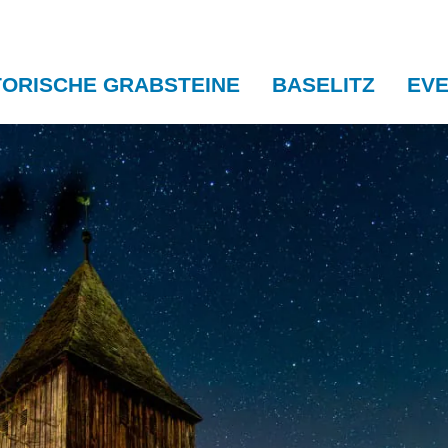
TORISCHE GRABSTEINE
BASELITZ
EV
Pro
Ben
reuz
Cel
Luc
See
Wei
Win