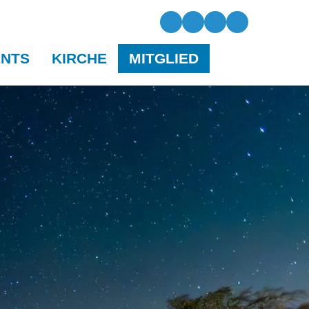
ENTS
KIRCHE
MITGLIED
gramm 2026
Kirche
efizkonzert
Spenden
lo-Zauber
ia-Fest
mannskirchenfest
hnachtssingen
termarkt