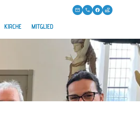
KIRCHE
MITGLIED
 2026
Kirche
nzert
Spenden
ber
irchenfest
ssingen
kt