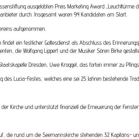
ssenstiftung ausgelobten Preis Marketing Award „Leuchttürme
sanbieter durch. Insgesamt waren 94 Kandidaten am Start.
 Vereins aufgenommen.
 findet ein festlicher Gottesdienst als Abschluss des Erinnerungs
en, die Wolfgang Lippert und der Musiker Sören Birke gestalte
Staatskapelle Dresden, Uwe Kroggel, das fortan immer zu Pfingste
des Lucia-Festes, welches eine sei 25 Jahren bestehende Tradit
der Kirche und unterstützt finanziell die Erneuerung der Fenste
in auf, die rund um die Seemannskirche stehenden 32 Kapitäns- u