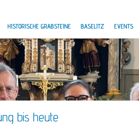
HISTORISCHE GRABSTEINE
BASELITZ
EVENTS
Programm
Benefizko
ienstkreuz
Cello-Zau
Lucia-Fest
Seemannsk
Weihnacht
Wintermar
ng bis heute